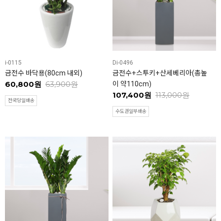
i-0115
Di-0496
금전수 바닥용(80cm 내외)
금전수+스투키+산세베리아(총높
60,800원
63,900원
이 약110cm)
107,400원
113,000원
전국당일배송
수도권일부배송