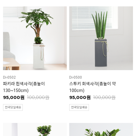
Di-0502
Di-0500
파키라 흰색사각(총높이
스투키 회색사각(총높이 약
130~150cm)
100cm)
95,000원
100,000원
95,000원
100,000원
전국당일배송
전국당일배송