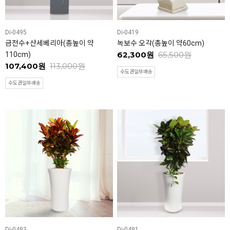
Di-0495
Di-0419
금전수+산세베리아(총높이 약
녹보수 오각(총높이 약60cm)
62,300원
65,500원
110cm)
107,400원
113,000원
수도권일부배송
수도권일부배송
Di-0493
Di-0491