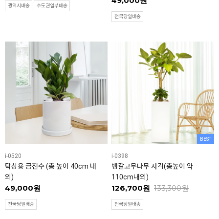
49,000원
광역시배송
수도권일부배송
전국당일배송
BEST
i-0520
i-0398
탁상용 금전수 (총 높이 40cm 내
뱅갈고무나무 사각(총높이 약
외)
110cm내외)
49,000원
126,700원
133,300원
전국당일배송
전국당일배송