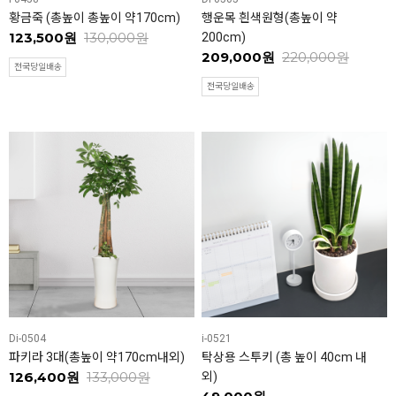
황금죽 (총높이 총높이 약170cm)
행운목 흰색원형(총높이 약
123,500원
130,000원
200cm)
209,000원
220,000원
전국당일배송
전국당일배송
Di-0504
i-0521
파키라 3대(총높이 약170cm내외)
탁상용 스투키 (총 높이 40cm 내
126,400원
133,000원
외)