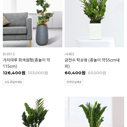
Di-0512
i-0402
가지마루 회색원형(총높이 약
금전수 탁상용 (총높이 약55cm내
115cm)
외)
126,400원
133,000원
60,400원
63,500원
수도권일부배송
전국당일배송