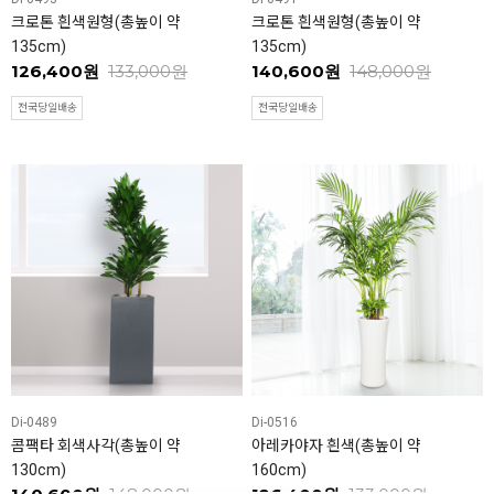
크로톤 흰색원형(총높이 약
크로톤 흰색원형(총높이 약
135cm)
135cm)
126,400원
133,000원
140,600원
148,000원
전국당일배송
전국당일배송
Di-0489
Di-0516
콤팩타 회색사각(총높이 약
아레카야자 흰색(총높이 약
130cm)
160cm)