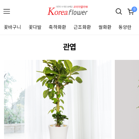
0
꽃바구니
꽃다발
축하화환
근조화환
쌀화환
동양란
관엽