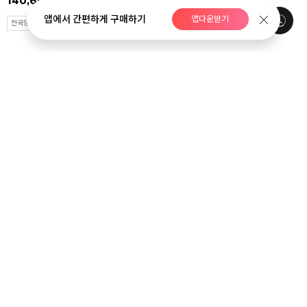
140,600원
148,000원
126,400원
133,000원
앱에서 간편하게 구매하기
앱다운받기
전국당일배송
전국당일배송
Di-0488
i-0407
인삼팬다 원형(총높이 약
녹보수 (높이 약120cm 이상)
107,400원
113,000원
25~30cm)
63,400원
66,700원
전국당일배송
수도권일부배송