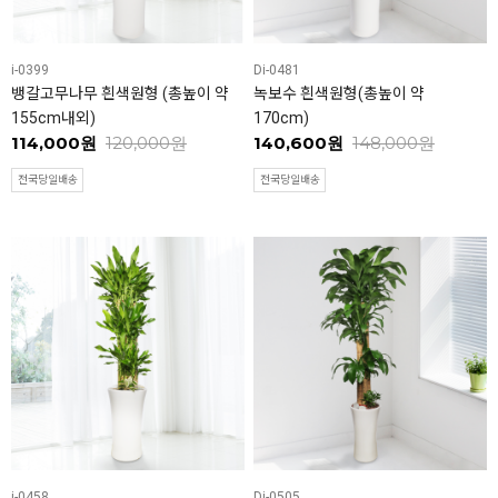
i-0399
Di-0481
뱅갈고무나무 흰색원형 (총높이 약
녹보수 흰색원형(총높이 약
155cm내외)
170cm)
114,000원
120,000원
140,600원
148,000원
전국당일배송
전국당일배송
i-0458
Di-0505