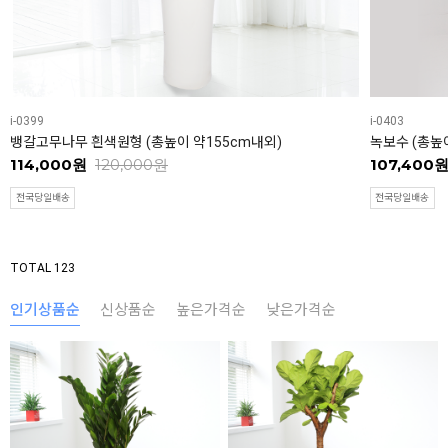
i-0399
i-0403
뱅갈고무나무 흰색원형 (총높이 약155cm내외)
녹보수 (총높이
114,000원
120,000원
107,400
전국당일배송
전국당일배송
TOTAL 123
인기상품순
신상품순
높은가격순
낮은가격순