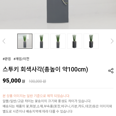
#관엽
#개업/이전
스투키 회색사각(총높이 약100cm)
95,000
원
100,000 원
본 상품 이미지는 일반 기준으로 제작 되었습니다.
알뜰/일반/고급 차이는 꽃송이의 크기와 풍성도 차이가 있습니다.
배송되는 제품의 꽃,화분,소재,부속품(포장,바구니,리본,카드,데코)등은 이미지와
별도로 시즌이나 배송지역에 따라 다를 수 있습니다