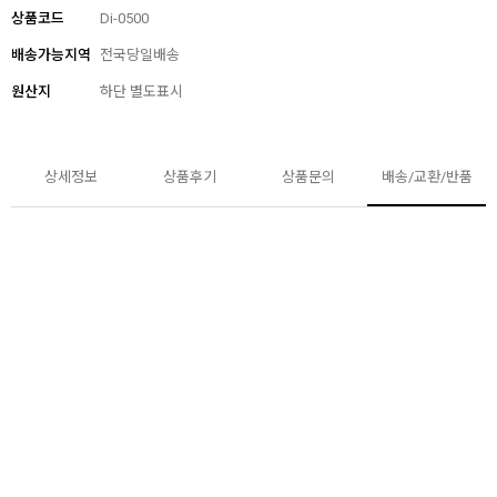
상품코드
Di-0500
배송가능지역
전국당일배송
원산지
하단 별도표시
상세정보
상품후기
상품문의
배송/교환/반품