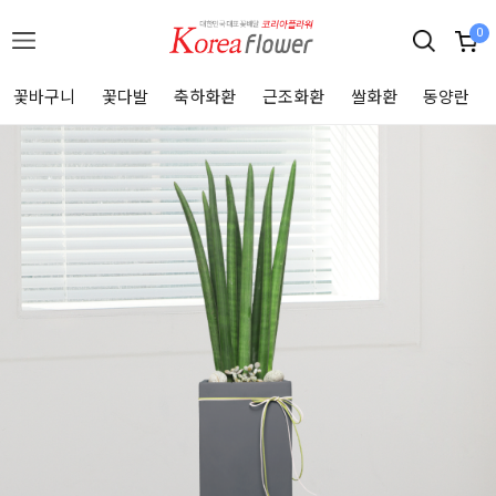
0
꽃바구니
꽃다발
축하화환
근조화환
쌀화환
동양란