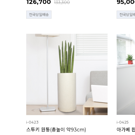
126,700
95,00
133,300
전국당일배송
전국당일
i-0423
i-0425
스투키 원통(총높이 약93cm)
아가베 흰