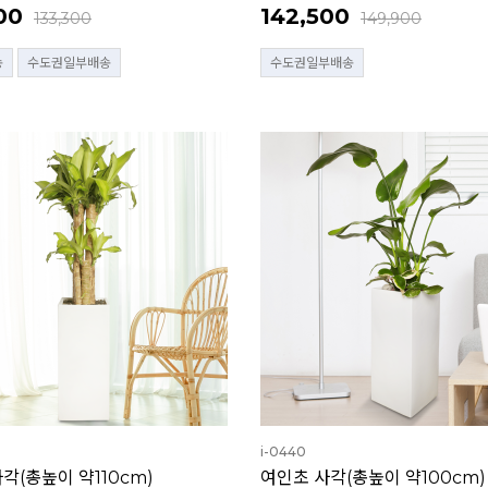
00
142,500
133,300
149,900
송
수도권일부배송
수도권일부배송
i-0440
각(총높이 약110cm)
여인초 사각(총높이 약100cm)