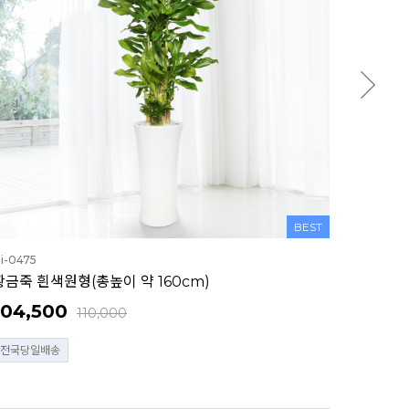
BEST
i-0475
황금죽 흰색원형(총높이 약 160cm)
104,500
110,000
전국당일배송