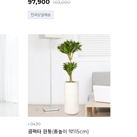
97,900
103,000
전국당일배송
i-0430
콤팩타 원통(총높이 약115cm)