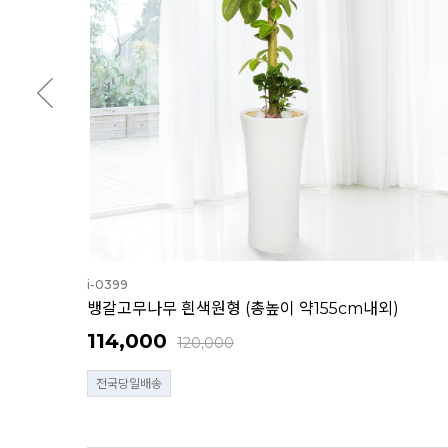
i-0399
뱅갈고무나무 흰색원형 (총높이 약155cm내외)
114,000
120,000
전국당일배송