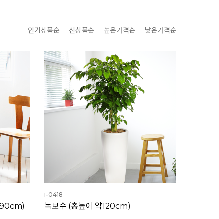
인기상품순
신상품순
높은가격순
낮은가격순
i-0418
90cm)
녹보수 (총높이 약120cm)