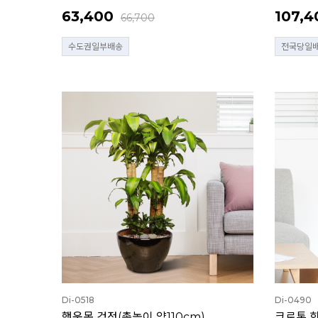
63,400
107,4
66,700
수도권일부배송
전국당일
Di-0518
Di-0490
행운목 검정(총높이 약110cm)
크로톤 회