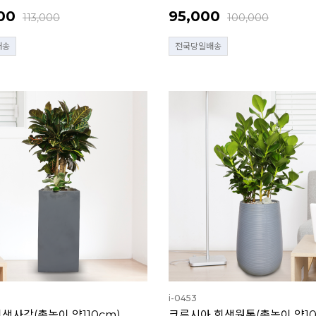
00
95,000
113,000
100,000
배송
전국당일배송
i-0453
색사각(총높이 약110cm)
크루시아 회색원통(총높이 약10