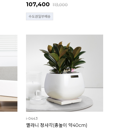
107,400
113,000
수도권일부배송
i-0443
멜라니 정사각(총높이 약40cm)