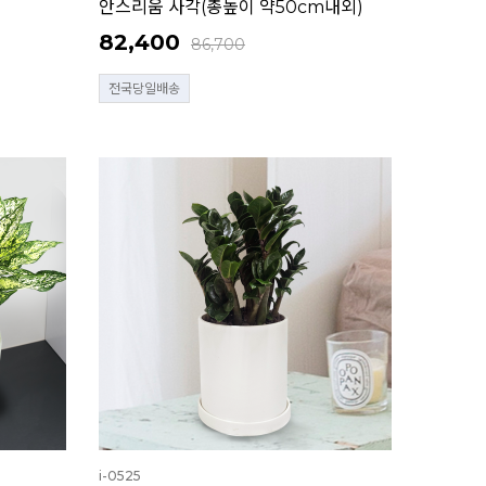
안스리움 사각(총높이 약50cm내외)
82,400
86,700
전국당일배송
i-0525