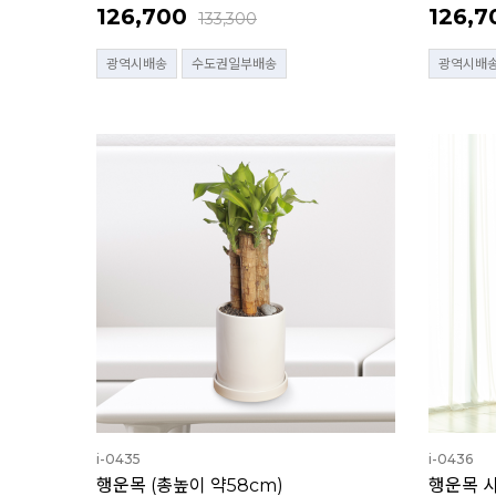
126,700
126,7
133,300
광역시배송
수도권일부배송
광역시배
i-0435
i-0436
행운목 (총높이 약58cm)
행운목 사