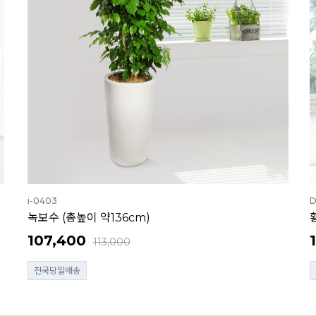
i-0403
D
녹보수 (총높이 약136cm)
107,400
113,000
전국당일배송