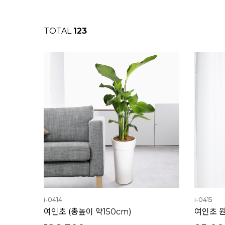
TOTAL
123
i-0414
i-0415
여인초 (총높이 약150cm)
여인초 원