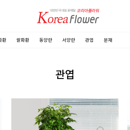
화환
쌀화환
동양란
서양란
관엽
분재
관엽