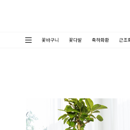
꽃바구니
꽃다발
축하화환
근조