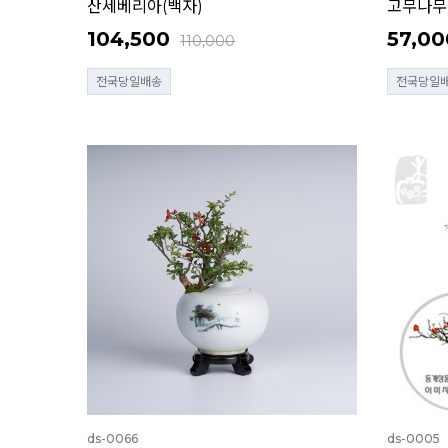
산세베리아(백자)
고무나무
104,500
57,00
110,000
전국당일배송
전국당일
ds-0066
ds-0005