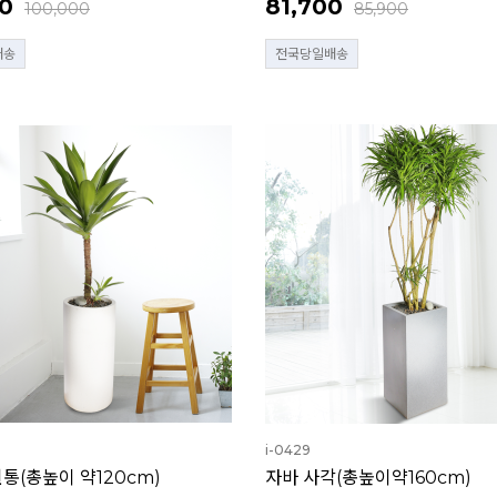
0
81,700
100,000
85,900
배송
전국당일배송
i-0429
통(총높이 약120cm)
자바 사각(총높이약160cm)