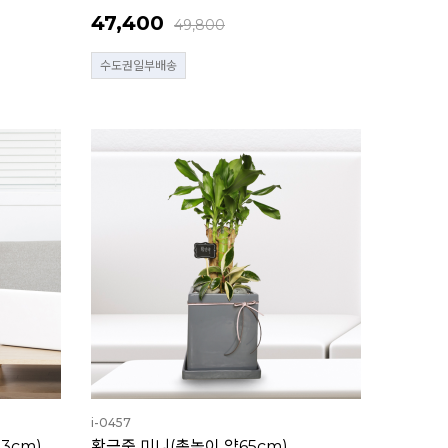
47,400
49,800
수도권일부배송
i-0457
3cm)
황금죽 미니(총높이 약65cm)