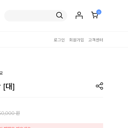
0
로그인
회원가입
고객센터
모
[대]
50,000 원