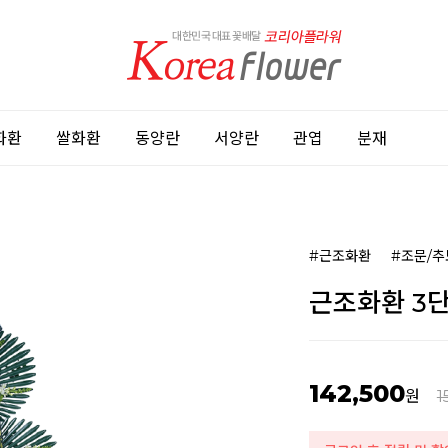
화환
쌀화환
동양란
서양란
관엽
분재
#근조화환
#조문/추
근조화환 3단 
142,500
원
1