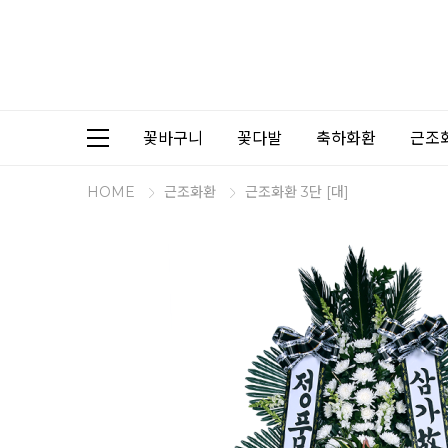
꽃바구니
꽃다발
축하화환
근조
HOME
근조화환
근조화환 3단 [대]