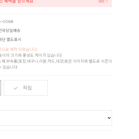
할인 혜택을 받으세요
e-0068
전국당일배송
하단 별도표시
준으로 제작 되었습니다.
송이의 크기와 풍성도 차이가 있습니다.
소재,부속품(포장,바구니,리본,카드,데코)등은 이미지와 별도로 시즌이
수 있습니다
적립