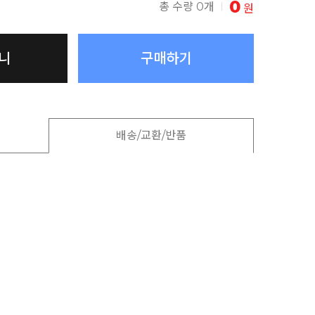
0
총 수량 0개
원
니
구매하기
배송/교환/반품