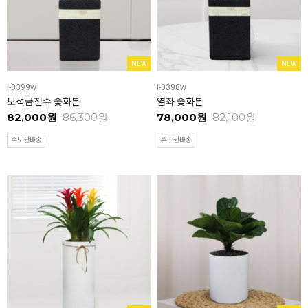
NEW
NEW
i-0399w
i-0398w
보석금전수 숯화분
염좌 숯화분
82,000원
86,300원
78,000원
82,100원
수도권배송
수도권배송