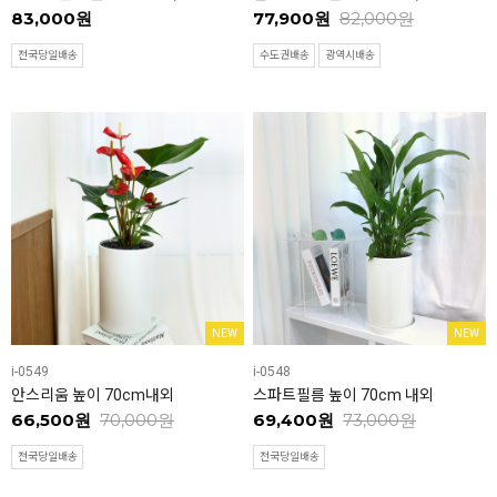
83,000원
77,900원
82,000원
전국당일배송
수도권배송
광역시배송
NEW
NEW
i-0549
i-0548
안스리움 높이 70cm내외
스파트필름 높이 70cm 내외
66,500원
70,000원
69,400원
73,000원
전국당일배송
전국당일배송