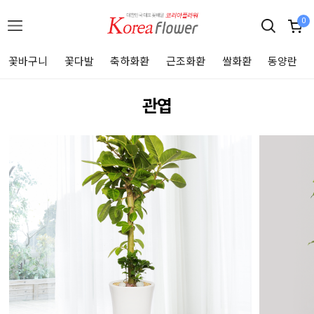
0
꽃바구니
꽃다발
축하화환
근조화환
쌀화환
동양란
관엽