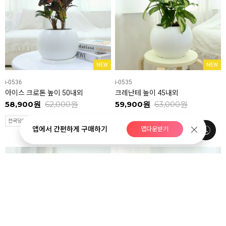
NEW
NEW
i-0536
i-0535
아이스 크로톤 높이 50내외
크레난테 높이 45내외
58,900원
62,000원
59,900원
63,000원
전국당일배송
전국당일배송
앱에서 간편하게 구매하기
앱다운받기