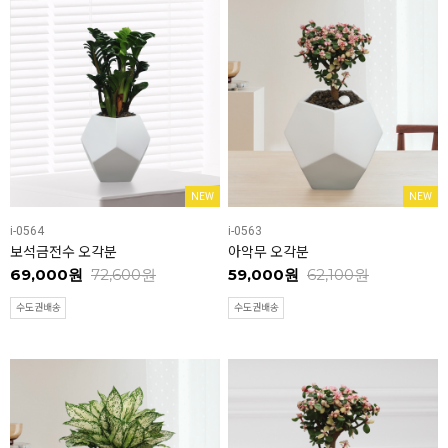
NEW
NEW
i-0564
i-0563
보석금전수 오각분
아악무 오각분
69,000원
72,600원
59,000원
62,100원
수도권배송
수도권배송