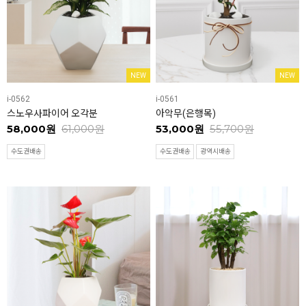
NEW
NEW
i-0562
i-0561
스노우사파이어 오각분
아악무(은행목)
58,000원
61,000원
53,000원
55,700원
수도권배송
수도권배송
광역시배송