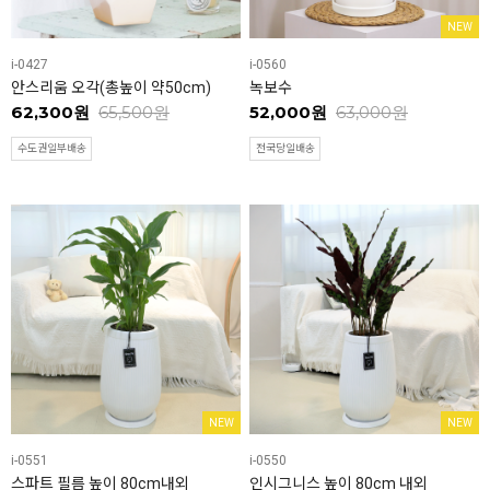
NEW
i-0427
i-0560
안스리움 오각(총높이 약50cm)
녹보수
62,300원
65,500원
52,000원
63,000원
수도권일부배송
전국당일배송
NEW
NEW
i-0551
i-0550
스파트 필름 높이 80cm내외
인시그니스 높이 80cm 내외