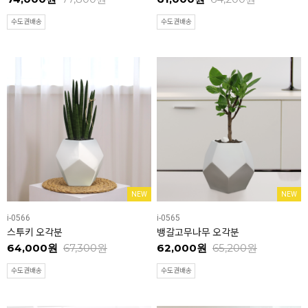
수도권배송
수도권배송
NEW
NEW
i-0566
i-0565
스투키 오각분
뱅갈고무나무 오각분
64,000원
67,300원
62,000원
65,200원
수도권배송
수도권배송