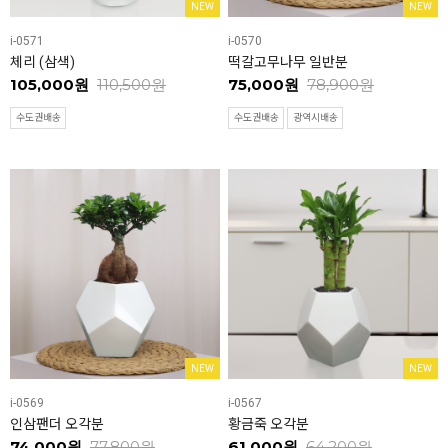
NEW
NEW
i-0571
i-0570
체리 (삼색)
떡갈고무나무 일반분
105,000원
110,500원
75,000원
78,900원
수도권배송
수도권배송
광역시배송
NEW
NEW
i-0569
i-0567
인삼팬더 오각분
황금죽 오각분
74,000원
77,800원
61,000원
64,200원