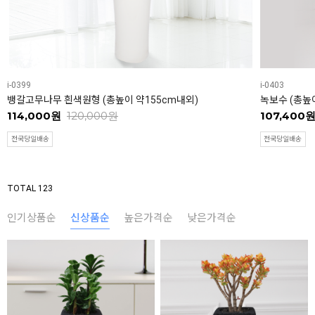
i-0399
i-0403
뱅갈고무나무 흰색원형 (총높이 약155cm내외)
녹보수 (총높이
114,000원
120,000원
107,400
전국당일배송
전국당일배송
TOTAL 123
인기상품순
신상품순
높은가격순
낮은가격순